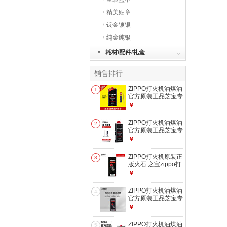
精美贴章
镀金镀银
纯金纯银
耗材/配件/礼盒
销售排行
ZIPPO打火机油煤油
1
官方原装正品芝宝专
用清洁燃料打火石棉
￥
芯zippo配件 355ml
大油【可用半年】
ZIPPO打火机油煤油
2
官方原装正品芝宝专
用清洁燃料打火石棉
￥
芯zippo配件 133ml
小油【可用2~3个
ZIPPO打火机原装正
3
月】
版火石 之宝zippo打
火石 配件 6粒装 火
￥
石*1
ZIPPO打火机油煤油
4
官方原装正品芝宝专
用清洁燃料打火石棉
￥
芯zippo配件 火石*1
ZIPPO打火机油煤油
5