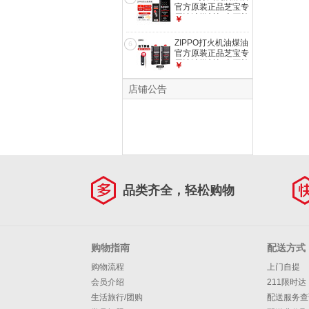
官方原装正品芝宝专
用清洁燃料打火石棉
￥
芯zippo配件 大油
+火石【半年套餐】
ZIPPO打火机油煤油
6
官方原装正品芝宝专
用清洁燃料打火石棉
￥
芯zippo配件 大油 2
个
店铺公告
品类齐全，轻松购物
购物指南
配送方式
购物流程
上门自提
会员介绍
211限时达
生活旅行/团购
配送服务查