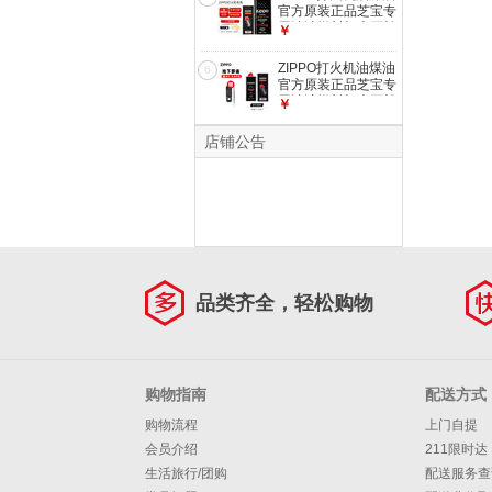
官方原装正品芝宝专
用清洁燃料打火石棉
￥
芯zippo配件 大油
+火石【半年套餐】
ZIPPO打火机油煤油
6
官方原装正品芝宝专
用清洁燃料打火石棉
￥
芯zippo配件 小油
+火石【新机搭档】
店铺公告
品类齐全，轻松购物
购物指南
配送方式
购物流程
上门自提
会员介绍
211限时达
生活旅行/团购
配送服务查