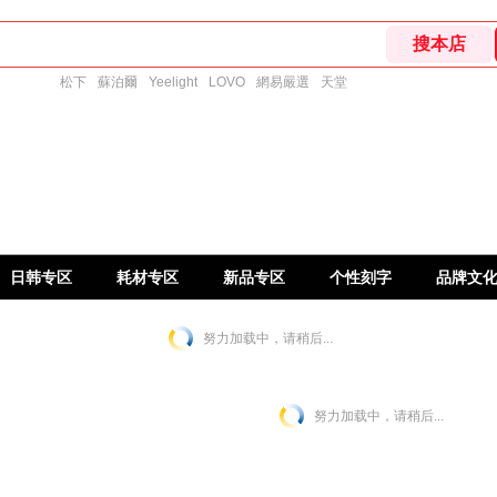
松下
蘇泊爾
Yeelight
LOVO
網易嚴選
天堂
日韩专区
耗材专区
新品专区
个性刻字
品牌文
努力加载中，请稍后...
努力加载中，请稍后...