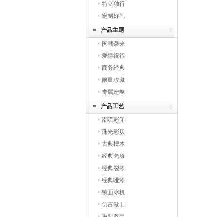
特立独行
定制好礼
产品主题
国潮袭来
爱情祝福
商务经典
限量珍藏
专属定制
产品工艺
潮流彩印
珠光彩贝
古典檀木
经典亮漆
经典裂漆
经典哑漆
镜面冰机
仿古做旧
重装盔甲