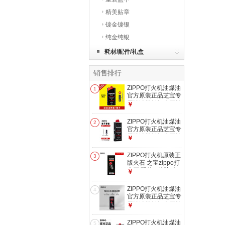
精美贴章
镀金镀银
纯金纯银
耗材/配件/礼盒
销售排行
ZIPPO打火机油煤油
1
官方原装正品芝宝专
用清洁燃料打火石棉
￥
芯zippo配件 355ml
大油【可用半年】
ZIPPO打火机油煤油
2
官方原装正品芝宝专
用清洁燃料打火石棉
￥
芯zippo配件 133ml
小油【可用2~3个
ZIPPO打火机原装正
3
月】
版火石 之宝zippo打
火石 配件 6粒装 火
￥
石*1
ZIPPO打火机油煤油
4
官方原装正品芝宝专
用清洁燃料打火石棉
￥
芯zippo配件 火石*1
ZIPPO打火机油煤油
5